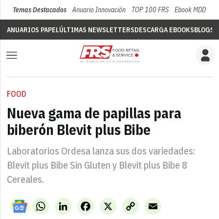
Temas Destacados
Anuario Innovación
TOP 100 FRS
Ebook MDD
Su
ANUARIOS PAPEL
ÚLTIMAS NEWSLETTERS
DESCARGA EBOOKS
BLOGS
V
FOOD
Nueva gama de papillas para
biberón Blevit plus Bibe
Laboratorios Ordesa lanza sus dos variedades:
Blevit plus Bibe Sin Gluten y Blevit plus Bibe 8
Cereales.
WhatsApp
LinkedIn
Facebook
X
Copy
Email
Link