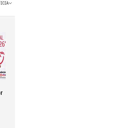
TICIA
r