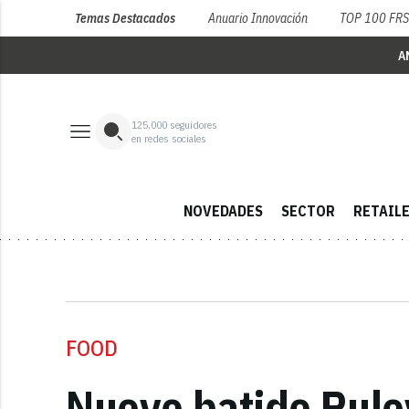
Temas Destacados
Anuario Innovación
TOP 100 FR
A
125,000
seguidores
en redes sociales
NOVEDADES
SECTOR
RETAIL
FOOD
Nuevo batido Pule