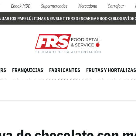
S
Ebook MDD
Supermercados
Mercadona
Carrefour
NUARIOS PAPEL
ÚLTIMAS NEWSLETTERS
DESCARGA EBOOKS
BLOGS
VÍDE
ERS
FRANQUICIAS
FABRICANTES
FRUTAS Y HORTALIZAS
va de chocolate con m