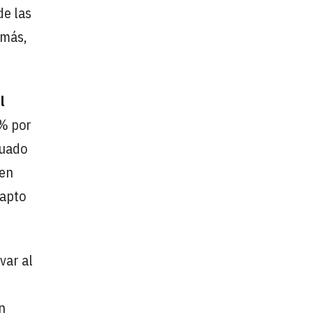
de las
emás,
l
0% por
cuado
 en
 apto
var al
n