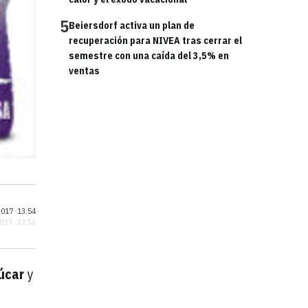
5
Beiersdorf activa un plan de
recuperación para NIVEA tras cerrar el
semestre con una caída del 3,5% en
ventas
017 ·
13:54
2017 · 13:54
úcar
y