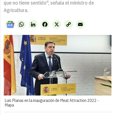
que no tiene sentido", señala el ministro de
Agricultura.
WhatsApp
LinkedIn
Facebook
X
Copy
Email
Link
Luis Planas en la inauguración de Meat Attraction 2022 -
Mapa