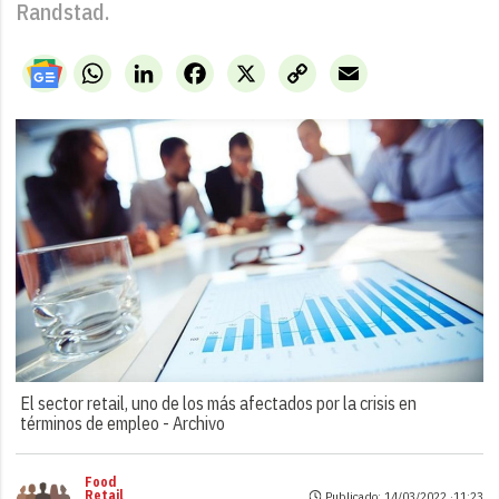
Randstad.
WhatsApp
LinkedIn
Facebook
X
Copy
Email
Link
El sector retail, uno de los más afectados por la crisis en
términos de empleo -
Archivo
Food
Retail
Publicado: 14/03/2022 ·
11:23