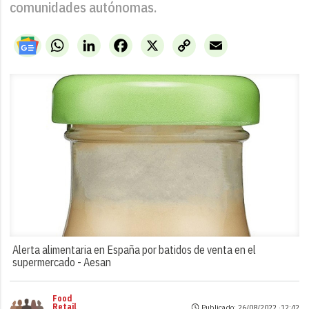
comunidades autónomas.
WhatsApp
LinkedIn
Facebook
X
Copy
Email
Link
Alerta alimentaria en España por batidos de venta en el
supermercado -
Aesan
Food
Retail
Publicado: 26/08/2022 ·
12:42