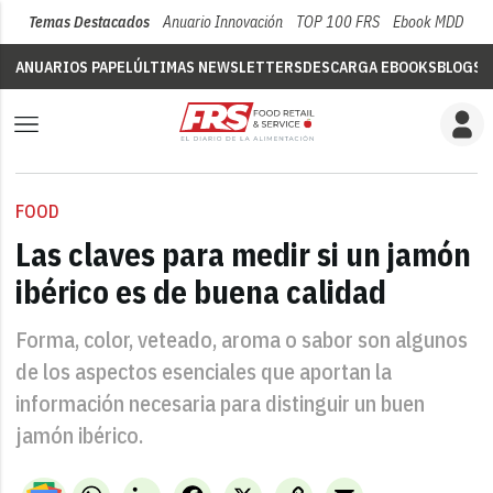
Temas Destacados
Anuario Innovación
TOP 100 FRS
Ebook MDD
Su
ANUARIOS PAPEL
ÚLTIMAS NEWSLETTERS
DESCARGA EBOOKS
BLOGS
V
FOOD
Las claves para medir si un jamón
ibérico es de buena calidad
Forma, color, veteado, aroma o sabor son algunos
de los aspectos esenciales que aportan la
información necesaria para distinguir un buen
jamón ibérico.
WhatsApp
LinkedIn
Facebook
X
Copy
Email