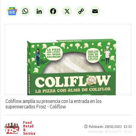
WhatsApp
LinkedIn
Facebook
X
Copy
Email
Link
Coliflow amplía su presencia con la entrada en los
supermercados Froiz -
Coliflow
Food
Retail
Publicado: 28/02/2023 ·
13:33
&
Actualizado: 28/02/2023 · 13:33
Service