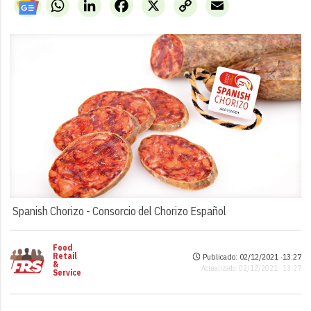
WhatsApp
LinkedIn
Facebook
X
Copy
Email
Link
Spanish Chorizo -
Consorcio del Chorizo Español
Food
Retail
Publicado: 02/12/2021 ·
13:27
&
Actualizado: 02/12/2021 · 13:27
Service