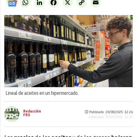
WhatsApp
LinkedIn
Facebook
X
Copy
Email
Link
Lineal de aceites en un hipermercado.
Redacción
Publicado: 20/08/2025 ·
12:26
FRS
Actualizado: 20/08/2025 · 12:26