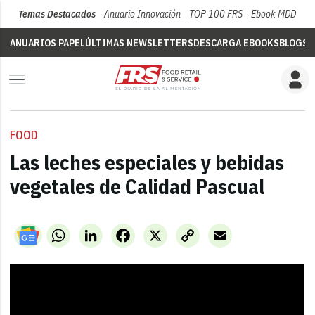
Temas Destacados
Anuario Innovación
TOP 100 FRS
Ebook MDD
Su
ANUARIOS PAPEL
ÚLTIMAS NEWSLETTERS
DESCARGA EBOOKS
BLOGS
V
FOOD
Las leches especiales y bebidas
vegetales de Calidad Pascual
WhatsApp
LinkedIn
Facebook
X
Copy
Email
Link