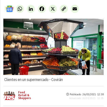
WhatsApp
LinkedIn
Facebook
X
Copy
Email
Link
Clientes en un supermercado -
Covirán
Food
Publicado: 26/03/2021 ·
12:38
Retail &
Shoppers
Actualizado: 26/03/2021 · 12:38