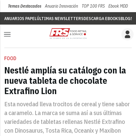
Temas Destacados
Anuario Innovación
TOP 100 FRS
Ebook MDD
Su
ANUARIOS PAPEL
ÚLTIMAS NEWSLETTERS
DESCARGA EBOOKS
BLOGS
V
FOOD
Nestlé amplía su catálogo con la
nueva tableta de chocolate
Extrafino Lion
Esta novedad lleva trocitos de cereal y tiene sabor
a caramelo. La marca se suma así a sus últimas
variedades de tabletas rellenas Nestlé Extrafino
con Dinosaurus, Tosta Rica, Oceanix y Maxibon