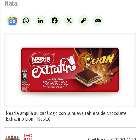
Nata.
WhatsApp
LinkedIn
Facebook
X
Copy
Email
Link
Nestlé amplía su catálogo con la nueva tableta de chocolate
Extrafino Lion -
Nestlé
Food
Retail
Publicado: 25/10/2021 ·
11:40