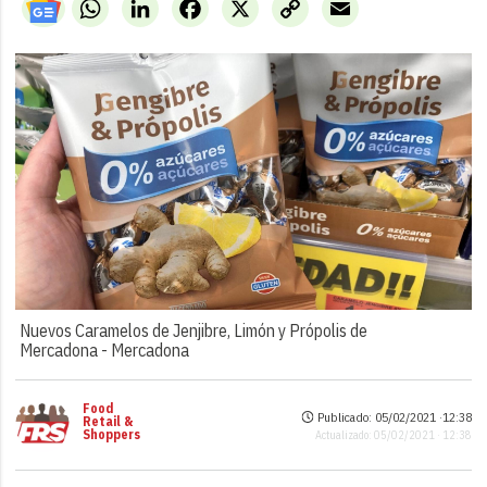
WhatsApp
LinkedIn
Facebook
X
Copy
Email
Link
Nuevos Caramelos de Jenjibre, Limón y Própolis de
Mercadona -
Mercadona
Food
Publicado: 05/02/2021 ·
12:38
Retail &
Shoppers
Actualizado: 05/02/2021 · 12:38