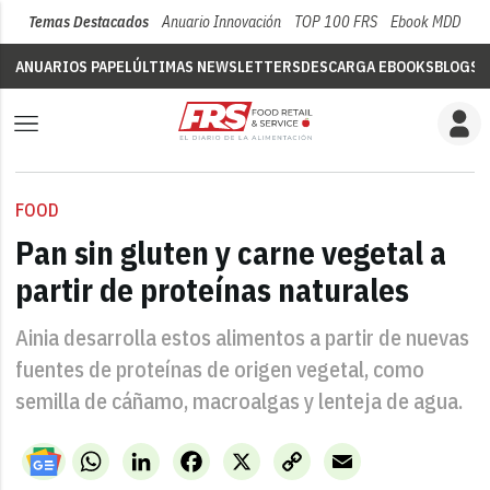
Temas Destacados
Anuario Innovación
TOP 100 FRS
Ebook MDD
Su
ANUARIOS PAPEL
ÚLTIMAS NEWSLETTERS
DESCARGA EBOOKS
BLOGS
V
FOOD
Pan sin gluten y carne vegetal a
partir de proteínas naturales
Ainia desarrolla estos alimentos a partir de nuevas
fuentes de proteínas de origen vegetal, como
semilla de cáñamo, macroalgas y lenteja de agua.
WhatsApp
LinkedIn
Facebook
X
Copy
Email
Link