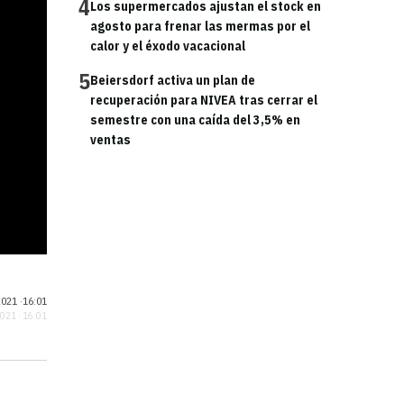
4
Los supermercados ajustan el stock en
agosto para frenar las mermas por el
calor y el éxodo vacacional
5
Beiersdorf activa un plan de
recuperación para NIVEA tras cerrar el
semestre con una caída del 3,5% en
ventas
021 ·
16:01
2021 · 16:01