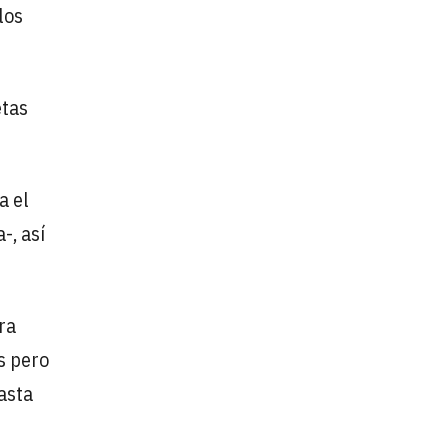
los
etas
a el
-, así
ra
s pero
hasta