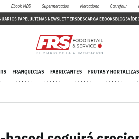
S
Ebook MDD
Supermercados
Mercadona
Carrefour
NUARIOS PAPEL
ÚLTIMAS NEWSLETTERS
DESCARGA EBOOKS
BLOGS
VÍDE
ERS
FRANQUICIAS
FABRICANTES
FRUTAS Y HORTALIZAS
-based seguirá crecien