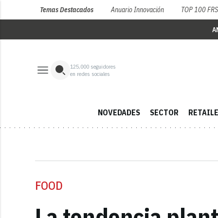
Temas Destacados
Anuario Innovación
TOP 100 FR
A
125,000
seguidores
en redes sociales
NOVEDADES
SECTOR
RETAIL
FOOD
La tendencia plant