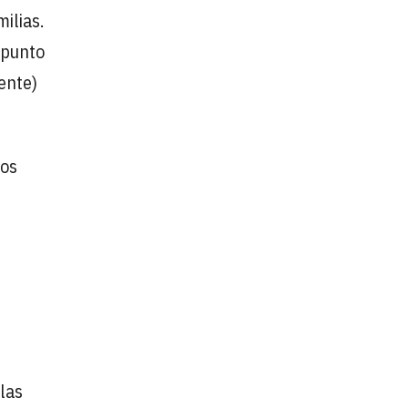
ilias.
 punto
ente)
los
las