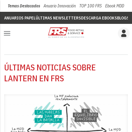
Temas Destacados
Anuario Innovación
TOP 100 FRS
Ebook MDD
Su
ANUARIOS PAPEL
ÚLTIMAS NEWSLETTERS
DESCARGA EBOOKS
BLOGS
V
ÚLTIMAS NOTICIAS SOBRE
LANTERN EN FRS