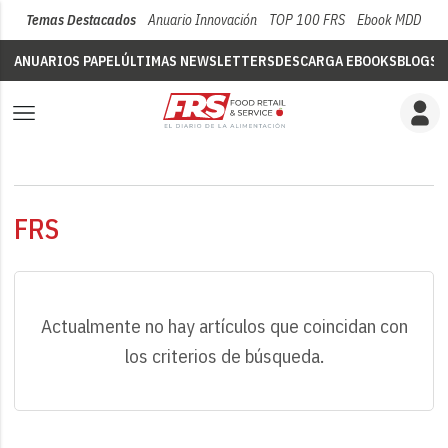
Temas Destacados
Anuario Innovación
TOP 100 FRS
Ebook MDD
Su
ANUARIOS PAPEL
ÚLTIMAS NEWSLETTERS
DESCARGA EBOOKS
BLOGS
V
FRS
Actualmente no hay artículos que coincidan con
los criterios de búsqueda.