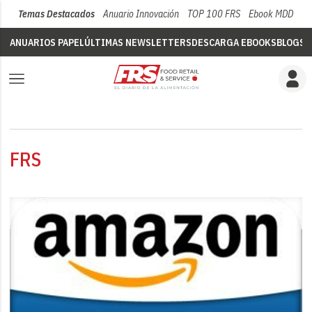
Temas Destacados
Anuario Innovación
TOP 100 FRS
Ebook MDD
Su
ANUARIOS PAPEL
ÚLTIMAS NEWSLETTERS
DESCARGA EBOOKS
BLOGS
V
FRS