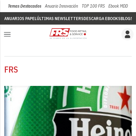
Temas Destacados
Anuario Innovación
TOP 100 FRS
Ebook MDD
Su
ANUARIOS PAPEL
ÚLTIMAS NEWSLETTERS
DESCARGA EBOOKS
BLOGS
V
FRS