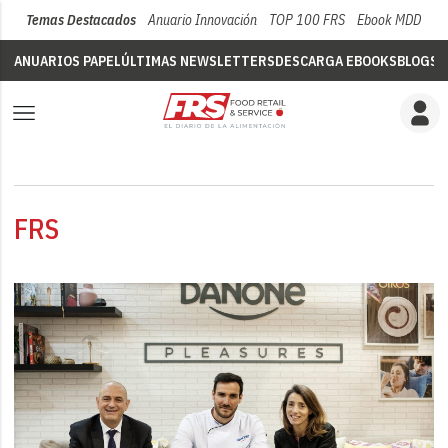
Temas Destacados
Anuario Innovación
TOP 100 FRS
Ebook MDD
Su
ANUARIOS PAPEL
ÚLTIMAS NEWSLETTERS
DESCARGA EBOOKS
BLOGS
V
FRS