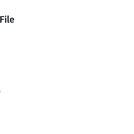
File
e