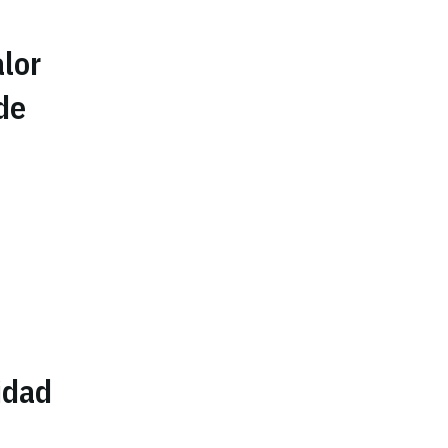
lor
de
idad