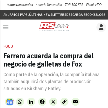
Temas Destacados
Anuario Innovación
TOP 100 FRS
Ebook MDD
Su
ANUARIOS PAPEL
ÚLTIMAS NEWSLETTERS
DESCARGA EBOOKS
BLOGS
V
FOOD
Ferrero acuerda la compra del
negocio de galletas de Fox
Como parte de la operación, la compañía italiana
también adquirirá dos plantas de producción
situadas en Kirkham y Batley.
WhatsApp
LinkedIn
Facebook
X
Copy
Email
Link