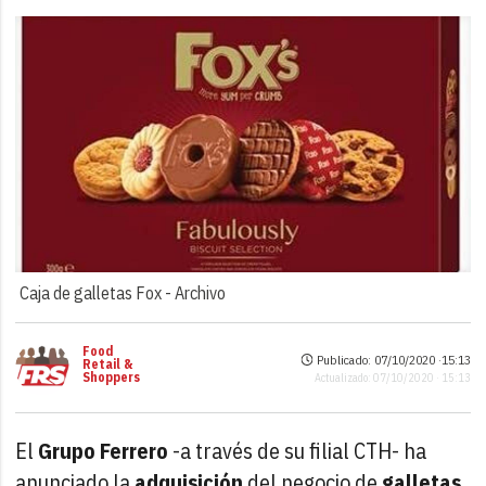
Caja de galletas Fox -
Archivo
Food
Publicado: 07/10/2020 ·
15:13
Retail &
Shoppers
Actualizado: 07/10/2020 · 15:13
El
Grupo Ferrero
-a través de su filial CTH- ha
anunciado la
adquisición
del negocio de
galletas