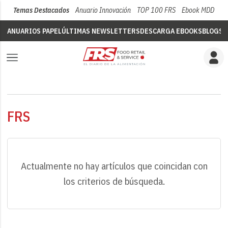
Temas Destacados
Anuario Innovación
TOP 100 FRS
Ebook MDD
Su
ANUARIOS PAPEL
ÚLTIMAS NEWSLETTERS
DESCARGA EBOOKS
BLOGS
V
FRS
Actualmente no hay artículos que coincidan con
los criterios de búsqueda.