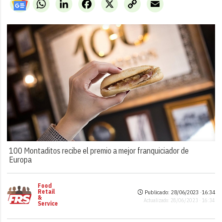
WhatsApp
LinkedIn
Facebook
X
Copy
Email
Link
100 Montaditos recibe el premio a mejor franquiciador de
Europa
Food
Retail
Publicado: 28/06/2023 ·
16:34
&
Actualizado: 28/06/2023 · 16:34
Service