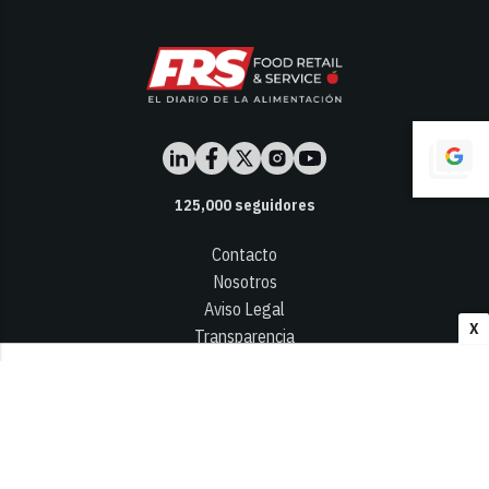
125,000
seguidores
Contacto
Nosotros
Aviso Legal
X
Transparencia
Términos y Condiciones
Privacidad - Cookies
© 2026
Infocap Media Group, S.L.
Desarrollado por OA Cloud