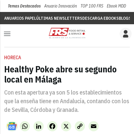
Temas Destacados
Anuario Innovación
TOP 100 FRS
Ebook MDD
Su
ANUARIOS PAPEL
ÚLTIMAS NEWSLETTERS
DESCARGA EBOOKS
BLOGS
V
HORECA
Healthy Poke abre su segundo
local en Málaga
Con esta apertura ya son 5 los establecimientos
que la enseña tiene en Andalucía, contando con los
de Sevilla, Córdoba y Granada.
WhatsApp
LinkedIn
Facebook
X
Copy
Email
Link