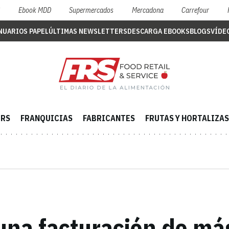
S
Ebook MDD
Supermercados
Mercadona
Carrefour
NUARIOS PAPEL
ÚLTIMAS NEWSLETTERS
DESCARGA EBOOKS
BLOGS
VÍDE
ERS
FRANQUICIAS
FABRICANTES
FRUTAS Y HORTALIZAS
una facturación de má