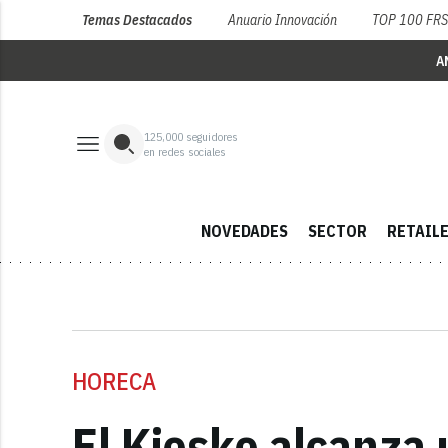
Temas Destacados
Anuario Innovación
TOP 100 FR
A
125,000
seguidores
en redes sociales
NOVEDADES
SECTOR
RETAIL
HORECA
El Kiosko alcanza 