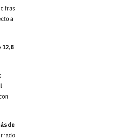
cifras
cto a
e
12,8
s
l
 con
ás de
errado