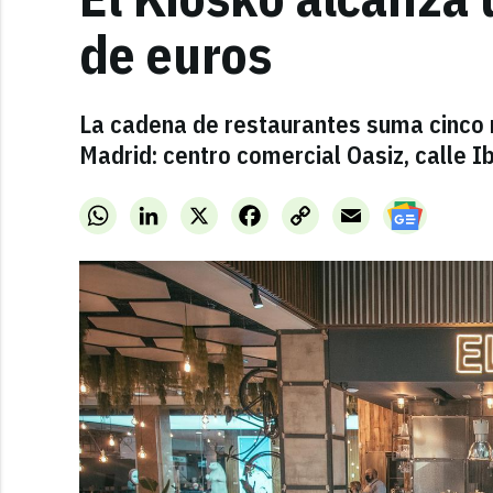
de euros
La cadena de restaurantes suma cinco
Madrid: centro comercial Oasiz, calle I
WhatsApp
LinkedIn
X
Facebook
Copy
Email
Link