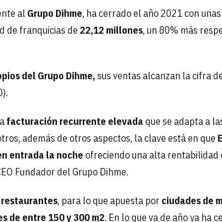
ente al
Grupo Dihme
, ha cerrado el año 2021 con unas 
d de franquicias de
22,12 millones
, un 80% más respe
pios del Grupo Dihme,
sus ventas alcanzan la cifra d
).
na
facturación recurrente elevada
que se adapta a la
tros, además de otros aspectos, la clave está en que
E
en entrada la noche
ofreciendo una alta rentabilidad
, CEO Fundador del Grupo Dihme.
 restaurantes
, para lo que apuesta por
ciudades de m
es de entre 150 y 300 m2
. En lo que va de año ya ha c