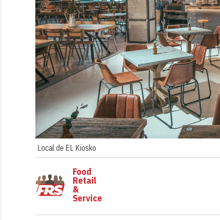
Local de EL Kiosko
Food
Retail
&
Service