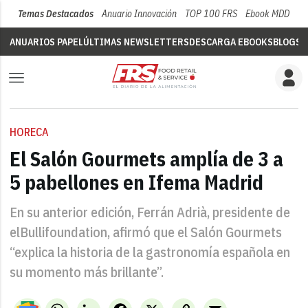
Temas Destacados
Anuario Innovación
TOP 100 FRS
Ebook MDD
Su
ANUARIOS PAPEL
ÚLTIMAS NEWSLETTERS
DESCARGA EBOOKS
BLOGS
V
HORECA
El Salón Gourmets amplía de 3 a
5 pabellones en Ifema Madrid
En su anterior edición, Ferrán Adrià, presidente de
elBullifoundation, afirmó que el Salón Gourmets
“explica la historia de la gastronomía española en
su momento más brillante”.
WhatsApp
LinkedIn
Facebook
X
Copy
Email