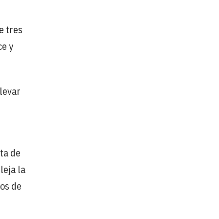
e tres
ce y
levar
rta de
leja la
cos de