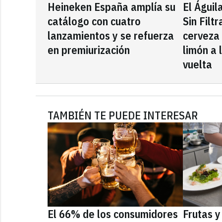
Heineken España amplía su
El Águil
catálogo con cuatro
Sin Filt
lanzamientos y se refuerza
cerveza
en premiurización
limón a 
vuelta
TAMBIÉN TE PUEDE INTERESAR
El 66% de los consumidores
Frutas y