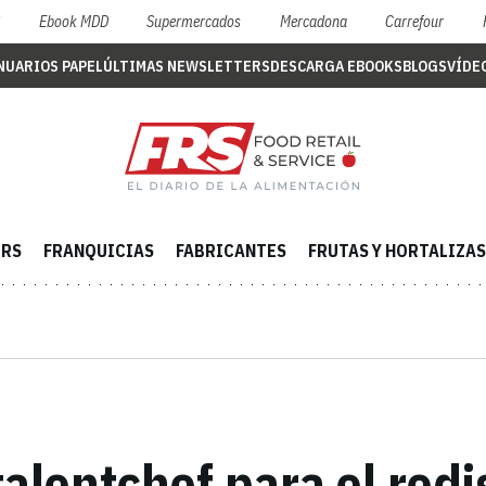
S
Ebook MDD
Supermercados
Mercadona
Carrefour
NUARIOS PAPEL
ÚLTIMAS NEWSLETTERS
DESCARGA EBOOKS
BLOGS
VÍDE
ERS
FRANQUICIAS
FABRICANTES
FRUTAS Y HORTALIZAS
 talentchef para el red