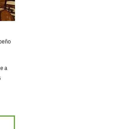
mpeño
e a
s