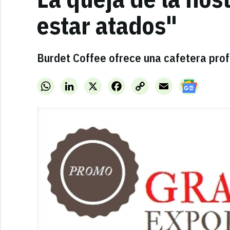
estar atados"
Burdet Coffee ofrece una cafetera prof
WhatsApp
LinkedIn
X
Facebook
Copy
Email
Link