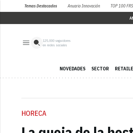
Temas Destacados
Anuario Innovación
TOP 100 FR
A
125,000
seguidores
en redes sociales
NOVEDADES
SECTOR
RETAIL
HORECA
La queja de la hos