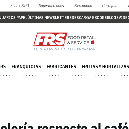
S
Ebook MDD
Supermercados
Mercadona
Carrefour
NUARIOS PAPEL
ÚLTIMAS NEWSLETTERS
DESCARGA EBOOKS
BLOGS
VÍDE
ERS
FRANQUICIAS
FABRICANTES
FRUTAS Y HORTALIZAS
telería respecto al caf