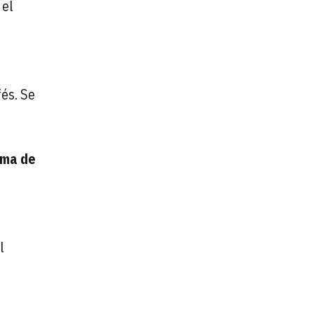
 el
és. Se
ima de
l