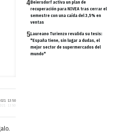
4
Beiersdorf activa un plan de
recuperación para NIVEA tras cerrar el
semestre con una caída del 3,5% en
ventas
5
Laureano Turienzo revalida su tesis:
"España tiene, sin lugar a dudas, el
mejor sector de supermercados del
mundo"
021 ·
13:50
2021 · 13:50
alo.