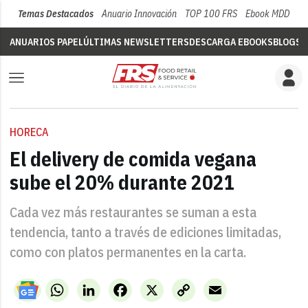
Temas Destacados
Anuario Innovación
TOP 100 FRS
Ebook MDD
Su
ANUARIOS PAPEL
ÚLTIMAS NEWSLETTERS
DESCARGA EBOOKS
BLOGS
V
HORECA
El delivery de comida vegana
sube el 20% durante 2021
Cada vez más restaurantes se suman a esta
tendencia, tanto a través de ediciones limitadas,
como con platos permanentes en la carta.
WhatsApp
LinkedIn
Facebook
X
Copy
Email
Link