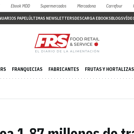
S
Ebook MDD
Supermercados
Mercadona
Carrefour
NUARIOS PAPEL
ÚLTIMAS NEWSLETTERS
DESCARGA EBOOKS
BLOGS
VÍDE
ERS
FRANQUICIAS
FABRICANTES
FRUTAS Y HORTALIZAS
ea 1,87 millones de t