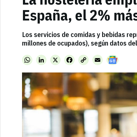
España, el 2% má
Los servicios de comidas y bebidas rep
millones de ocupados), según datos del
WhatsApp
LinkedIn
X
Facebook
Copy
Email
Link