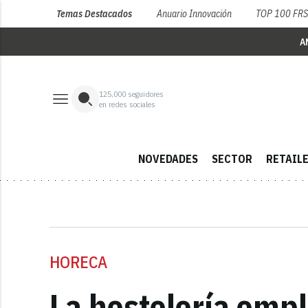
Temas Destacados
Anuario Innovación
TOP 100 FR
A
125,000
seguidores
en redes sociales
NOVEDADES
SECTOR
RETAIL
HORECA
La hostelería empl