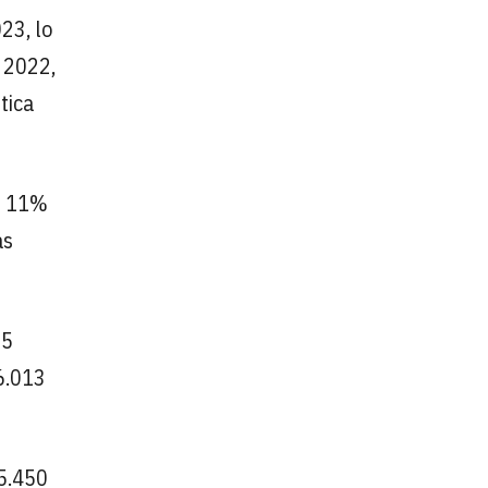
23, lo
 2022,
tica
el 11%
as
35
6.013
5.450