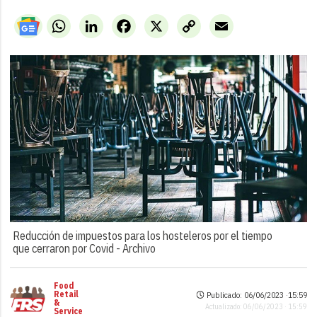
WhatsApp
LinkedIn
Facebook
X
Copy
Email
Link
Reducción de impuestos para los hosteleros por el tiempo
que cerraron por Covid -
Archivo
Food
Retail
Publicado: 06/06/2023 ·
15:59
&
Actualizado: 06/06/2023 · 15:59
Service