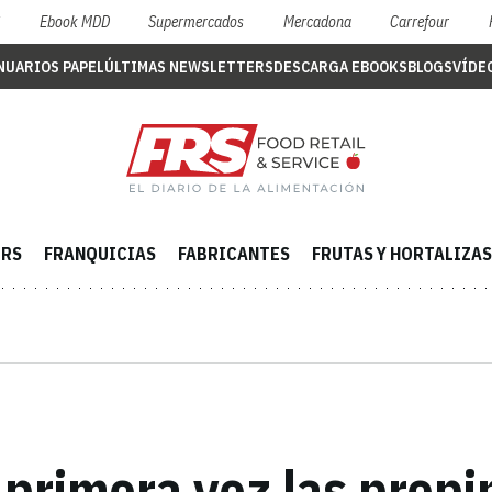
S
Ebook MDD
Supermercados
Mercadona
Carrefour
NUARIOS PAPEL
ÚLTIMAS NEWSLETTERS
DESCARGA EBOOKS
BLOGS
VÍDE
ERS
FRANQUICIAS
FABRICANTES
FRUTAS Y HORTALIZAS
 primera vez las propi