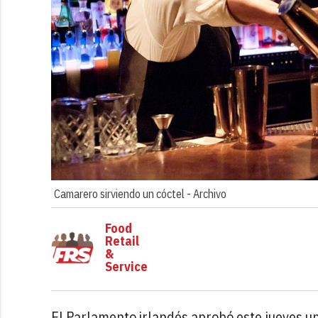
Camarero sirviendo un cóctel -
Archivo
Food
Retail
&
Service
El Parlamento irlandés aprobó este jueves u