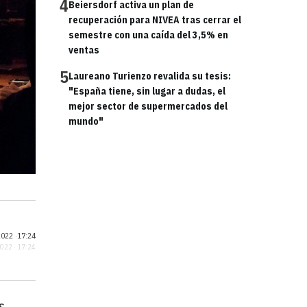
4
Beiersdorf activa un plan de
recuperación para NIVEA tras cerrar el
semestre con una caída del 3,5% en
ventas
5
Laureano Turienzo revalida su tesis:
"España tiene, sin lugar a dudas, el
mejor sector de supermercados del
mundo"
022 ·
17:24
2022 · 17:24
s