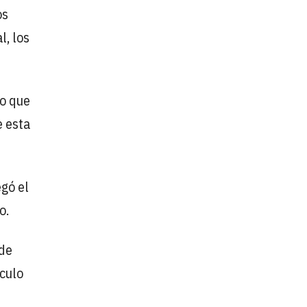
os
l, los
do que
e esta
egó el
o.
 de
áculo