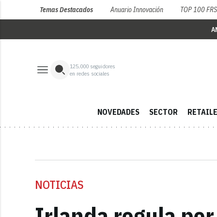
Temas Destacados
Anuario Innovación
TOP 100 FR
A
125,000
seguidores
en redes sociales
NOVEDADES
SECTOR
RETAIL
NOTICIAS
Irlanda regula por