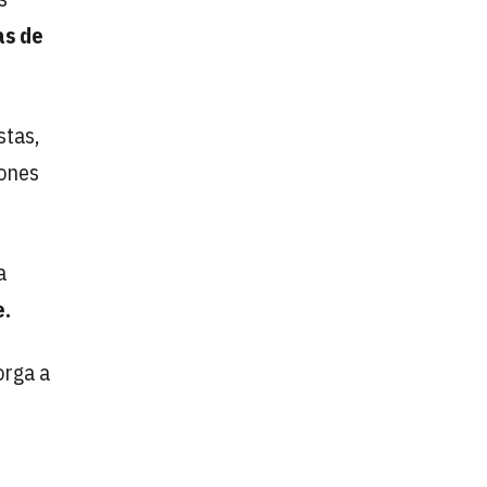
as de
stas,
iones
a
e.
orga a
e