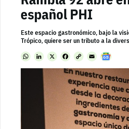
español PHI
Este espacio gastronómico, bajo la vi
Trópico, quiere ser un tributo a la dive
WhatsApp
LinkedIn
X
Facebook
Copy
Email
Link