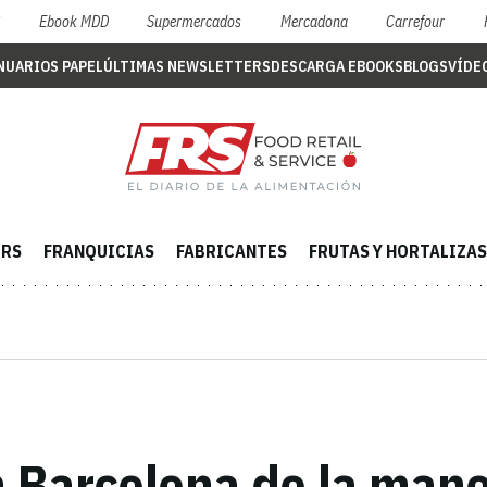
S
Ebook MDD
Supermercados
Mercadona
Carrefour
NUARIOS PAPEL
ÚLTIMAS NEWSLETTERS
DESCARGA EBOOKS
BLOGS
VÍDE
ERS
FRANQUICIAS
FABRICANTES
FRUTAS Y HORTALIZAS
 Barcelona de la mano