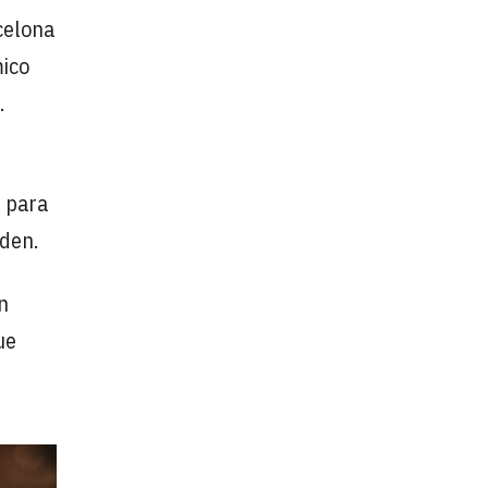
celona
mico
.
r para
aden.
n
ue