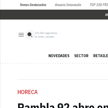
Temas Destacados
Anuario Innovación
TOP 100 FR
A
125,000
seguidores
en redes sociales
NOVEDADES
SECTOR
RETAIL
HORECA
Rambla 92 abre en