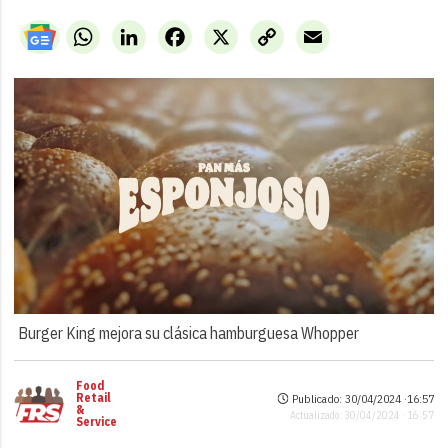
WhatsApp
LinkedIn
Facebook
X
Copy
Email
Link
Burger King mejora su clásica hamburguesa Whopper
Food
Retail
Publicado: 30/04/2024 ·
16:57
&
Actualizado: 30/04/2024 · 16:57
Service