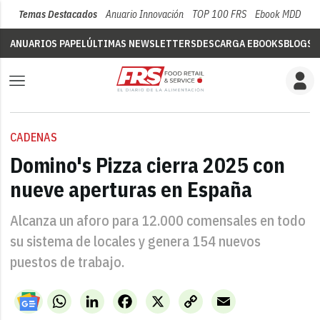
Temas Destacados
Anuario Innovación
TOP 100 FRS
Ebook MDD
Su
ANUARIOS PAPEL
ÚLTIMAS NEWSLETTERS
DESCARGA EBOOKS
BLOGS
V
CADENAS
Domino's Pizza cierra 2025 con
nueve aperturas en España
Alcanza un aforo para 12.000 comensales en todo
su sistema de locales y genera 154 nuevos
puestos de trabajo.
WhatsApp
LinkedIn
Facebook
X
Copy
Email
Link