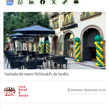
WhatsApp
LinkedIn
Facebook
X
Copy
Email
Link
Fachada del nuevo McDonald's de Sevilla
Food
Retail
Publicado: 05/06/2024 ·
16:10
&
Actualizado: 05/06/2024 · 16:10
Service