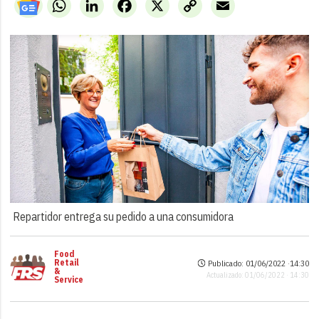
WhatsApp
LinkedIn
Facebook
X
Copy
Email
Link
Repartidor entrega su pedido a una consumidora
Food
Retail
Publicado: 01/06/2022 ·
14:30
&
Actualizado: 01/06/2022 · 14:30
Service