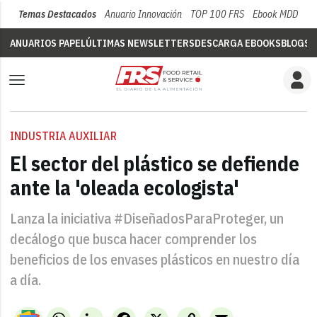
Temas Destacados
Anuario Innovación
TOP 100 FRS
Ebook MDD
Su
ANUARIOS PAPEL
ÚLTIMAS NEWSLETTERS
DESCARGA EBOOKS
BLOGS
V
INDUSTRIA AUXILIAR
El sector del plástico se defiende
ante la 'oleada ecologista'
Lanza la iniciativa #DiseñadosParaProteger, un
decálogo que busca hacer comprender los
beneficios de los envases plásticos en nuestro día
a día.
WhatsApp
LinkedIn
Facebook
X
Copy
Email