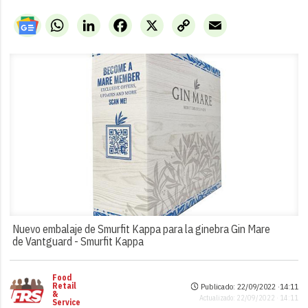
WhatsApp
LinkedIn
Facebook
X
Copy
Email
Link
Nuevo embalaje de Smurfit Kappa para la ginebra Gin Mare
de Vantguard -
Smurfit Kappa
Food
Retail
Publicado: 22/09/2022 ·
14:11
&
Actualizado: 22/09/2022 · 14:11
Service