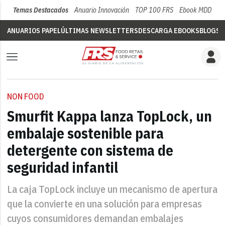
Temas Destacados
Anuario Innovación
TOP 100 FRS
Ebook MDD
Su
ANUARIOS PAPEL
ÚLTIMAS NEWSLETTERS
DESCARGA EBOOKS
BLOGS
V
NON FOOD
Smurfit Kappa lanza TopLock, un
embalaje sostenible para
detergente con sistema de
seguridad infantil
La caja TopLock incluye un mecanismo de apertura
que la convierte en una solución para empresas
cuyos consumidores demandan embalajes