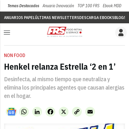
Temas Destacados
Anuario Innovación
TOP 100 FRS
Ebook MDD
Su
ANUARIOS PAPEL
ÚLTIMAS NEWSLETTERS
DESCARGA EBOOKS
BLOGS
V
NON FOOD
Henkel relanza Estrella ‘2 en 1’
Desinfecta, al mismo tiempo que neutraliza y
elimina los principales agentes que causan alergias
en el hogar.
WhatsApp
LinkedIn
Facebook
X
Copy
Email
Link