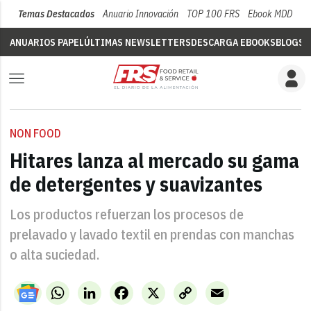
Temas Destacados
Anuario Innovación
TOP 100 FRS
Ebook MDD
Su
ANUARIOS PAPEL
ÚLTIMAS NEWSLETTERS
DESCARGA EBOOKS
BLOGS
V
NON FOOD
Hitares lanza al mercado su gama
de detergentes y suavizantes
Los productos refuerzan los procesos de
prelavado y lavado textil en prendas con manchas
o alta suciedad.
WhatsApp
LinkedIn
Facebook
X
Copy
Email
Link