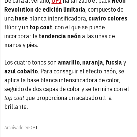
De cara al verano,
OPI
ha lanzado el pack
Neon
Revolution
de
edición limitada
, compuesto de
una
base
blanca intensificadora,
cuatro colores
flúor y un
top coat
, con el que se puede
incorporar la
tendencia neón
a las uñas de
manos y pies.
Los cuatro tonos son
amarillo
,
naranja
,
fucsia
y
azul cobalto
. Para conseguir el efecto neón, se
aplica la base blanca intensificadora de color,
seguido de dos capas de color y se termina con el
top coat
que proporciona un acabado ultra
brillante.
Archivado en
OPI