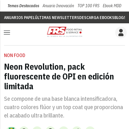
Temas Destacados
Anuario Innovación
TOP 100 FRS
Ebook MDD
Su
ANUARIOS PAPEL
ÚLTIMAS NEWSLETTERS
DESCARGA EBOOKS
BLOGS
V
NON FOOD
Neon Revolution, pack
fluorescente de OPI en edición
limitada
Se compone de una base blanca intensificadora,
cuatro colores flúor y un top coat que proporciona
el acabado ultra brillante.