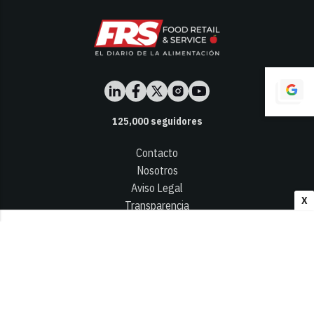
125,000
seguidores
Contacto
Nosotros
Aviso Legal
X
Transparencia
Términos y Condiciones
Privacidad - Cookies
© 2026
Infocap Media Group, S.L.
Desarrollado por OA Cloud