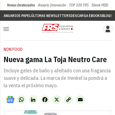
Temas Destacados
Anuario Innovación
TOP 100 FRS
Ebook MDD
Su
ANUARIOS PAPEL
ÚLTIMAS NEWSLETTERS
DESCARGA EBOOKS
BLOGS
V
NON FOOD
Nueva gama La Toja Neutro Care
Incluye geles de baño y afeitado con una fragancia
suave y delicada. La marca de Henkel la pondrá a
la venta el próximo mayo.
WhatsApp
LinkedIn
Facebook
X
Copy
Email
Link