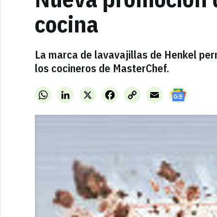
cocina
La marca de lavavajillas de Henkel per
los cocineros de MasterChef.
WhatsApp
LinkedIn
X
Facebook
Copy
Email
Link