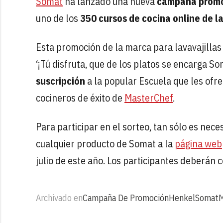
Somat
ha lanzado una nueva
campaña promo
uno de los
350 cursos de cocina online de l
Esta promoción de la marca para lavavajillas
‘¡Tú disfruta, que de los platos se encarga S
suscripción
a la popular Escuela que les ofr
cocineros de éxito de
MasterChef
.
Para participar en el sorteo, tan sólo es nece
cualquier producto de Somat a la
página web
julio de este año. Los participantes deberán 
Archivado en
Campaña De Promoción
Henkel
Somat
M