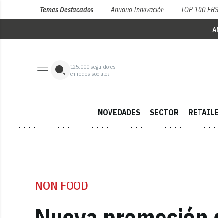
Temas Destacados
Anuario Innovación
TOP 100 FR
A
125,000
seguidores
en redes sociales
NOVEDADES
SECTOR
RETAIL
NON FOOD
Nueva promoción d