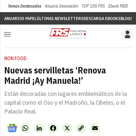
Temas Destacados
Anuario Innovación
TOP 100 FRS
Ebook MDD
Su
ANUARIOS PAPEL
ÚLTIMAS NEWSLETTERS
DESCARGA EBOOKS
BLOGS
V
NON FOOD
Nuevas servilletas ‘Renova
Madrid ¡Ay Manuela!’
Están decoradas con lugares emblemáticos de la
capital como el Oso y el Madroño, la Cibeles, o el
Palacio Real.
WhatsApp
LinkedIn
Facebook
X
Copy
Email
Link