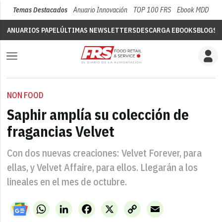
Temas Destacados
Anuario Innovación
TOP 100 FRS
Ebook MDD
Su
ANUARIOS PAPEL
ÚLTIMAS NEWSLETTERS
DESCARGA EBOOKS
BLOGS
V
NON FOOD
Saphir amplía su colección de
fragancias Velvet
Con dos nuevas creaciones: Velvet Forever, para
ellas, y Velvet Affaire, para ellos. Llegarán a los
lineales en el mes de octubre.
WhatsApp
LinkedIn
Facebook
X
Copy
Email
Link