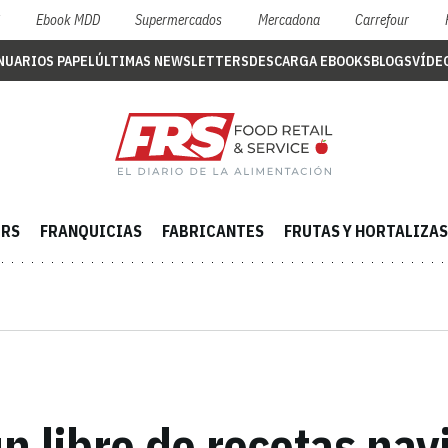
S
Ebook MDD
Supermercados
Mercadona
Carrefour
NUARIOS PAPEL
ÚLTIMAS NEWSLETTERS
DESCARGA EBOOKS
BLOGS
VÍDE
ERS
FRANQUICIAS
FABRICANTES
FRUTAS Y HORTALIZAS
n libro de recetas na