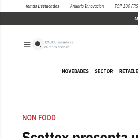
Temas Destacados
Anuario Innovación
TOP 100 FR
A
125,000
seguidores
en redes sociales
NOVEDADES
SECTOR
RETAIL
NON FOOD
Scottex presenta u