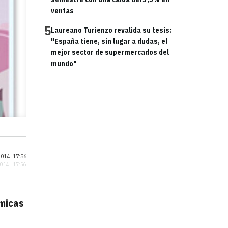
ventas
5
Laureano Turienzo revalida su tesis:
"España tiene, sin lugar a dudas, el
mejor sector de supermercados del
mundo"
014 ·
17:56
2014 · 17:56
micas