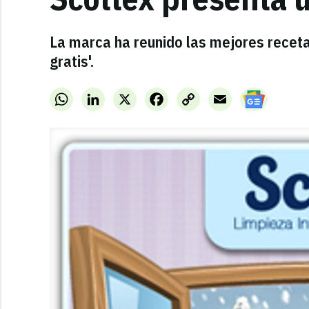
La marca ha reunido las mejores recet
gratis'.
WhatsApp
LinkedIn
X
Facebook
Copy
Email
Link