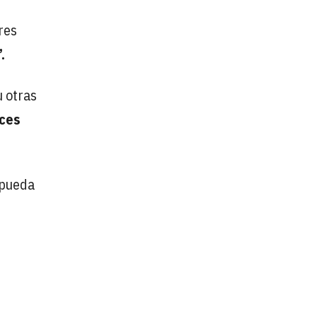
res
.
u otras
lces
 pueda