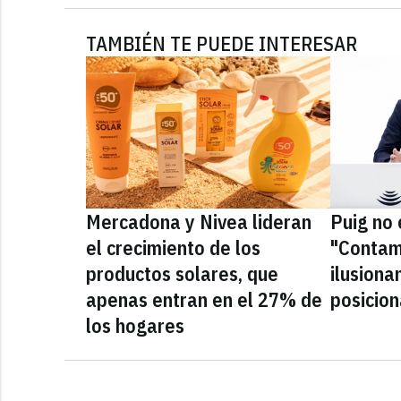
TAMBIÉN TE PUEDE INTERESAR
Mercadona y Nivea lideran
Puig no 
el crecimiento de los
"Contam
productos solares, que
ilusiona
apenas entran en el 27% de
posicio
los hogares