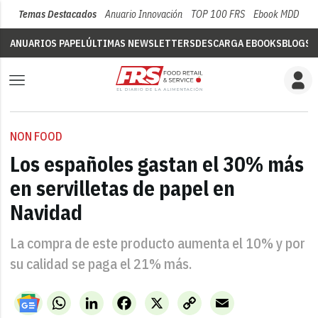
Temas Destacados
Anuario Innovación
TOP 100 FRS
Ebook MDD
Su
ANUARIOS PAPEL
ÚLTIMAS NEWSLETTERS
DESCARGA EBOOKS
BLOGS
V
NON FOOD
Los españoles gastan el 30% más
en servilletas de papel en
Navidad
La compra de este producto aumenta el 10% y por
su calidad se paga el 21% más.
WhatsApp
LinkedIn
Facebook
X
Copy
Email
Link